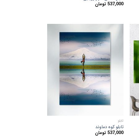
537,000
تومان
دن
افزودن
به
قه
علاقه
ی
مندی
ها
تابلو
تابلو کوه دماوند
537,000
تومان