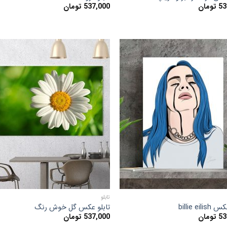
53
تومان
537,000
تومان
افزودن
افزو
به
به
علاقه
علا
مندی
مند
ها
ها
تابلو
billie eil
تابلو عکس گل خوش رنگ
53
تومان
537,000
تومان