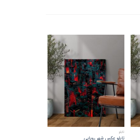
دن
افزودن
به
قه
علاقه
ی
مندی
ها
تابلو
تابلو عکس شهر رویایی