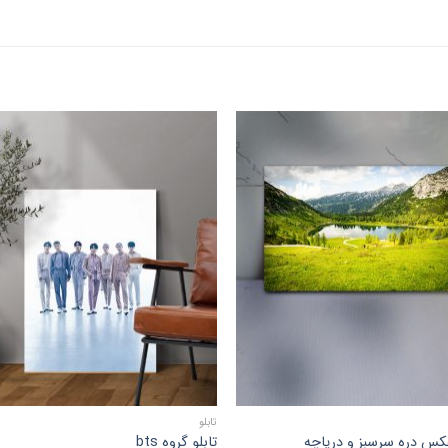
افزودن
افزو
به
به
علاقه
علا
مندی
مند
ها
ها
تابلو
عکس دره سرسبز و دریاچه
تابلو گروه bts