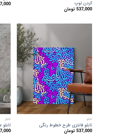
کردن توپ
7,000
537,000
تومان
افزودن
به
علاقه
مندی
ها
تابلو
تابلو
تابلو فانتزی طرح خطوط رنگی
تابلو عکس ish
537,000
تومان
7,000