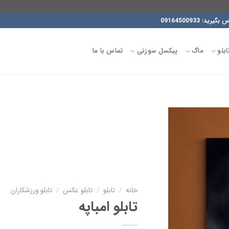
09164500933
ابلو
ماگ
پیکسل سوزنی
تماس با ما
افزودن
به
علاقه
مندی
خانه
/
تابلو
/
تابلو عکس
/
تابلو ورزشکاران
ها
تابلو امباپه