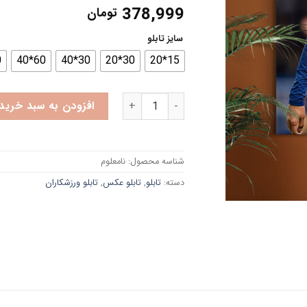
378,999
تومان
سایز تابلو
0
60*40
30*40
30*20
15*20
تابلو امباپه عدد
افزودن به سبد خرید
شناسه محصول:
نامعلوم
دسته:
تابلو
,
تابلو عکس
,
تابلو ورزشکاران