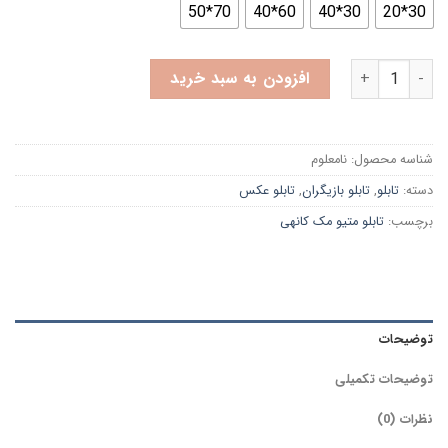
70*50
60*40
30*40
30*20
تابلو بازیگران تصویر پرتره متیو مک کانهی | کیفیت بسیار بالا عدد
افزودن به سبد خرید
شناسه محصول:
نامعلوم
دسته:
تابلو
,
تابلو بازیگران
,
تابلو عکس
برچسب:
تابلو متیو مک کانهی
توضیحات
توضیحات تکمیلی
نظرات (0)