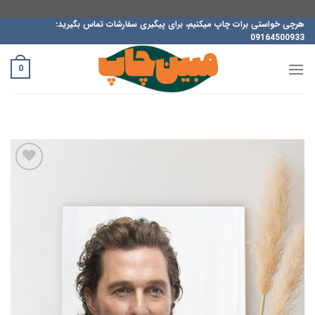
ه
هرچی خواستی برات چاپ میکنیم، برای پیگیری سفارشات تماس بگیرید:
09164500933
حتوا
روید
0
افزودن
به
علاقه
مندی
ها