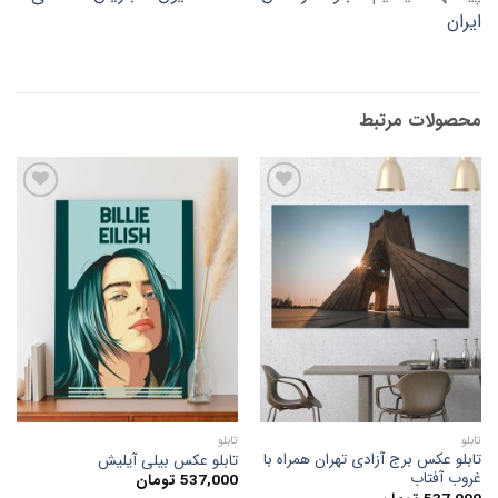
ایران
محصولات مرتبط
افزودن
افزودن
به
به
علاقه
علاقه
مندی
مندی
ها
ها
تابلو
تابلو
تابلو عکس برج آزادی تهران همراه با
تابلو عکس بیلی آیلیش
غروب آفتاب
537,000
تومان