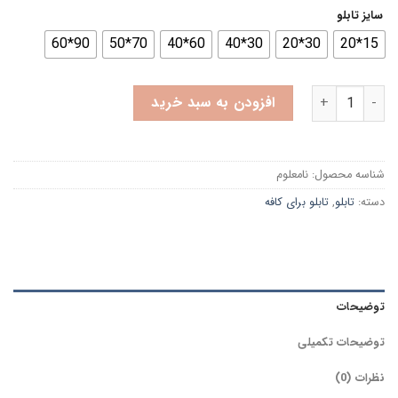
سایز تابلو
90*60
70*50
60*40
30*40
30*20
15*20
تابلو برای کافه طرح فوق العاده یک فنجان لاته قجری عدد
افزودن به سبد خرید
شناسه محصول:
نامعلوم
دسته:
تابلو
,
تابلو برای کافه
توضیحات
توضیحات تکمیلی
نظرات (0)