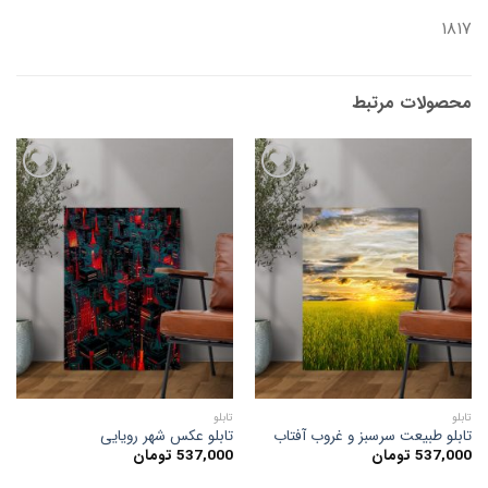
۱۸۱۷
محصولات مرتبط
افزودن
افزودن
به
به
علاقه
علاقه
مندی
مندی
ها
ها
تابلو
تابلو
تابلو طبیعت سرسبز و غروب آفتاب
تابلو عکس شهر رویایی
537,000
تومان
537,000
تومان