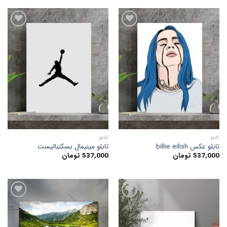
افزودن
افزودن
به
به
علاقه
علاقه
مندی
مندی
ها
ها
تابلو
تابلو
تابلو عکس billie eilish
تابلو مینیمال بسکتبالیست
537,000
تومان
537,000
تومان
افزودن
افزودن