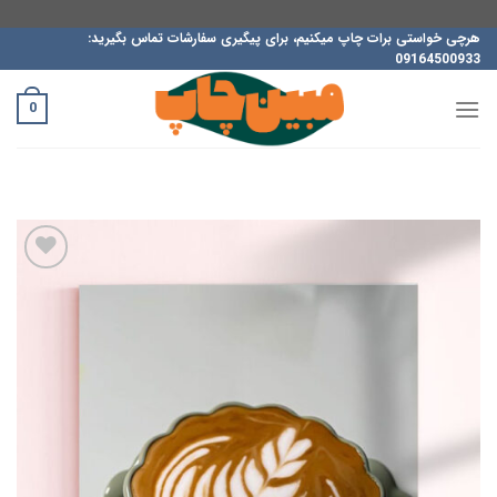
ه
هرچی خواستی برات چاپ میکنیم، برای پیگیری سفارشات تماس بگیرید:
09164500933
حتوا
روید
0
افزودن
به
علاقه
مندی
ها