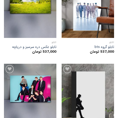
به
به
علاقه
علاقه
مندی
مندی
ها
ها
تابلو
تابلو
تابلو گروه bts
تابلو عکس دره سرسبز و دریاچه
537,000
تومان
537,000
تومان
افزودن
افزودن
به
به
علاقه
علاقه
مندی
مندی
ها
ها