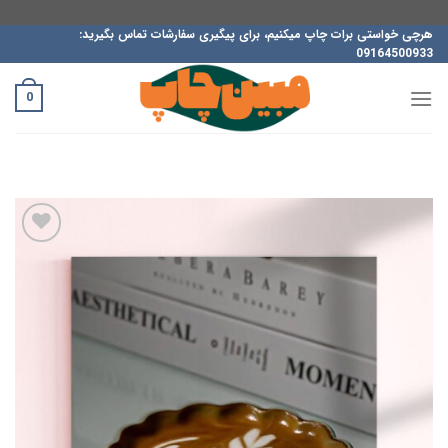
ه
هرچی خواستی برات چاپ میکنیم، برای پیگیری سفارشات تماس بگیرید:
09164500933
حتوا
روید
0
افزودن
به
علاقه
مندی
ها