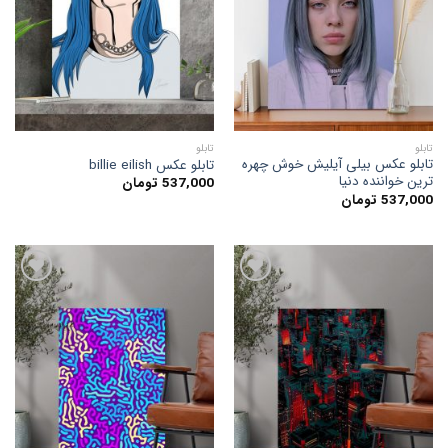
علاقه
علاقه
مندی
مندی
ها
ها
تابلو
تابلو
تابلو عکس بیلی آیلیش خوش چهره
تابلو عکس billie eilish
ترین خواننده دنیا
537,000
تومان
537,000
تومان
افزودن
افزودن
به
به
علاقه
علاقه
مندی
مندی
ها
ها