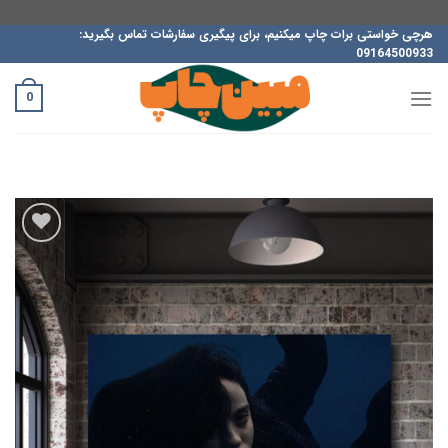
ه
هرچی خواستی برات چاپ میکنیم، برای پیگیری سفارشات تماس بگیرید:
09164500933
حتوا
روید
0
افزودن
به
علاقه
مندی
ها