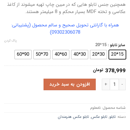
همچنین جنس تابلو هایی که در مبین چاپ تهیه میشوند از کاغذ
عکاسی و تخته MDF بسیار محکم و 8 میلیمتر هستند.
همراه با گارانتی تحویل صحیح و سالم محصول (پشتیبانی:
09302306078)
پاک کردن
: 15*20
سایز تابلو
90*60
70*50
60*40
30*40
30*20
15*20
378,999
تومان
تابلو بیلی آیلیش غرق در آب عدد
افزودن به سبد خرید
شناسه محصول:
نامعلوم
دسته:
تابلو
,
تابلو عکس
,
تابلو عکس هنرمندان