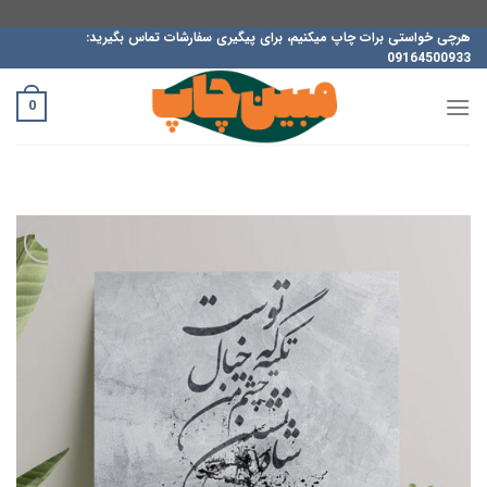
ه
هرچی خواستی برات چاپ میکنیم، برای پیگیری سفارشات تماس بگیرید:
09164500933
حتوا
روید
0
افزودن
به
علاقه
مندی
ها