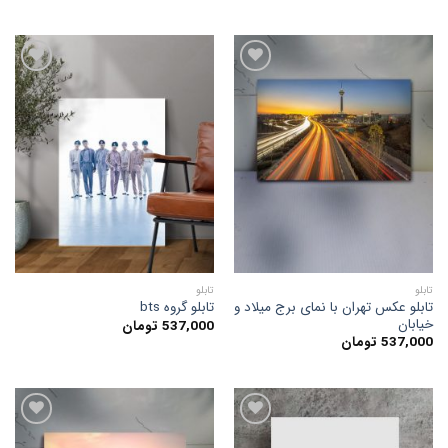
افزودن
افزودن
به
به
علاقه
علاقه
مندی
مندی
ها
ها
تابلو
تابلو
تابلو عکس تهران با نمای برج میلاد و
تابلو گروه bts
خیابان
537,000
تومان
537,000
تومان