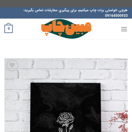
ه
هرچی خواستی برات چاپ میکنیم، برای پیگیری سفارشات تماس بگیرید:
09164500933
حتوا
روید
0
افزودن
به
علاقه
مندی
ها