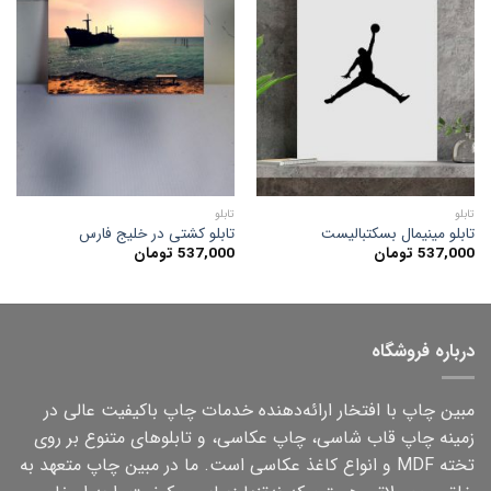
افزودن
افزودن
به
به
علاقه
علاقه
مندی
مندی
ها
ها
تابلو
تابلو
تابلو مینیمال بسکتبالیست
تابلو کشتی در خلیج فارس
537,000
تومان
537,000
تومان
درباره فروشگاه
مبین چاپ با افتخار ارائه‌دهنده خدمات چاپ باکیفیت عالی در
زمینه چاپ قاب شاسی، چاپ عکاسی، و تابلوهای متنوع بر روی
تخته MDF و انواع کاغذ عکاسی است. ما در مبین چاپ متعهد به