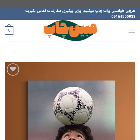
ه
هرچی خواستی برات چاپ میکنیم، برای پیگیری سفارشات تماس بگیرید:
09164500933
حتوا
روید
0
افزودن
به
علاقه
مندی
ها