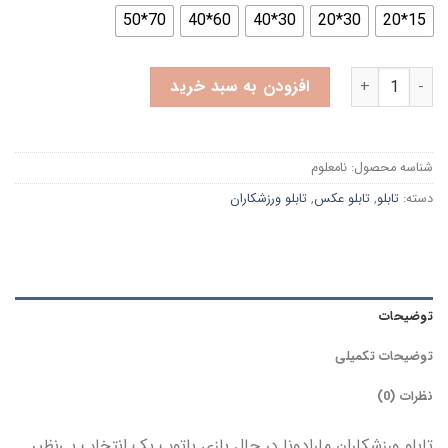
70*50
60*40
30*40
30*20
15*20
تابلو مارادونا در حال بازی باتوپ عدد
افزودن به سبد خرید
شناسه محصول:
نامعلوم
دسته:
تابلو
,
تابلو عکس
,
تابلو ورزشکاران
توضیحات
توضیحات تکمیلی
نظرات (0)
تابلو ورزشکاران مارادونا در حال بازی باتوپ یک انتخاب بی‌نظیر