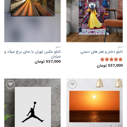
به
به
علاقه
علاقه
مندی
مندی
ها
ها
تابلو
تابلو
تابلو عکس تهران با نمای برج میلاد و
تابلو دختر و هنر های دستی
خیابان
537,000
تومان
537,000
تومان
امتیاز
5.00
از 5
افزودن
افزودن
به
به
علاقه
علاقه
مندی
مندی
ها
ها