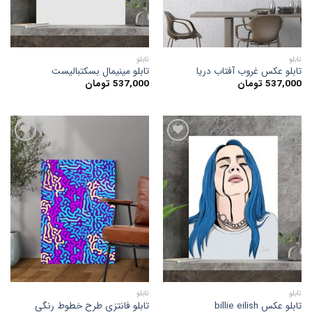
تابلو
تابلو
تابلو عکس غروب آفتاب دریا
تابلو مینیمال بسکتبالیست
537,000
تومان
537,000
تومان
افزودن
افزودن
به
به
علاقه
علاقه
مندی
مندی
ها
ها
تابلو
تابلو
تابلو عکس billie eilish
تابلو فانتزی طرح خطوط رنگی