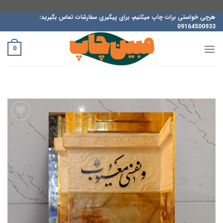
ه
هرچی خواستی برات چاپ میکنیم، برای پیگیری سفارشات تماس بگیرید:
09164500933
حتوا
روید
0
افزودن
به
علاقه
مندی
ها