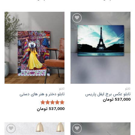
افزودن
افزودن
به
به
علاقه
علاقه
مندی
مندی
ها
ها
تابلو
تابلو
تابلو عکس برج ایفل پاریس
تابلو دختر و هنر های دستی
537,000
تومان
537,000
تومان
امتیاز
5.00
از 5