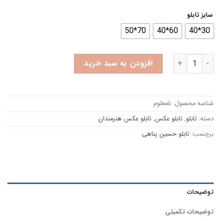
سایز تابلو
70*50
60*40
30*40
تابلو هنرمندان زنده یاد حسین پناهی + هدیه ویژه عدد
افزودن به سبد خرید
شناسه محصول:
نامعلوم
دسته:
تابلو
,
تابلو عکس
,
تابلو عکس هنرمندان
برچسب:
تابلو حسین پناهی
توضیحات
توضیحات تکمیلی