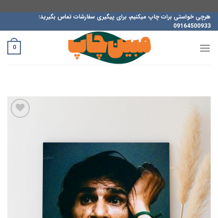
ه
هرچی خواستی برات چاپ میکنیم، برای پیگیری سفارشات تماس بگیرید:
09164500933
حتوا
روید
0
افزودن
به
علاقه
مندی
ها