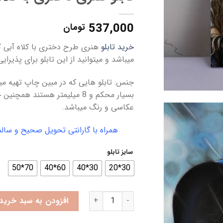
537,000
تومان
خرید تابلو
هنری طرح دختری با کلاه آبی ک
میباشد و میتوانید از این تابلو برای پذیرای
بسیار محکم و 8 میلیمتر هستند 
عکاسی و رنگ میباشد.
همراه با گارانتی تحویل صحیح و سالم محصول(
سایز تابلو
70*50
60*40
30*40
30*20
تابلو هنری دختری با کلاه آبی عدد
افزودن به سبد خرید