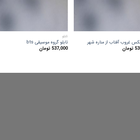
تابلو
عکس غروب آفتاب از مناره شهر
تابلو گروه موسیقی bts
53
تومان
537,000
تومان