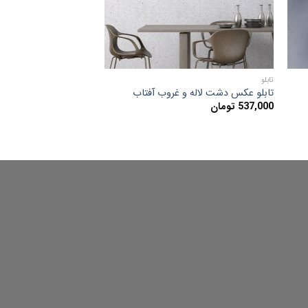
تابلو
تابلو عکس دشت لاله و غروب آفتاب
537,000
تومان