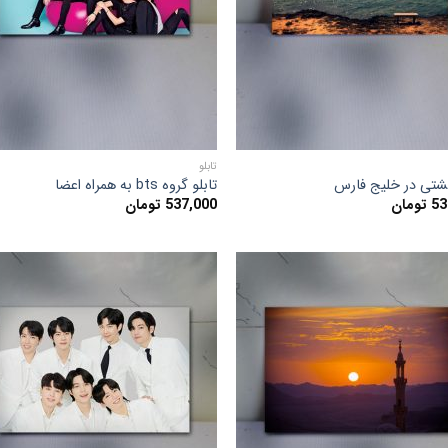
ها
ها
تابلو
کشتی در خلیج فارس
تابلو گروه bts به همراه اعضا
53
تومان
537,000
تومان
افزودن
افزو
به
به
علاقه
علا
مندی
مند
ها
ها