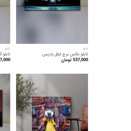
ها
تابلو
تابلو
تابلو عکس برج ایفل پاریس
تابلو 
537,000
تومان
7,000
افزودن
به
علاقه
مندی
ها