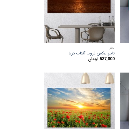
ها
تابلو
تابلو عکس غروب آفتاب دریا
537,000
تومان
دن
افزودن
به
قه
علاقه
ی
مندی
ها