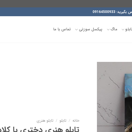
09164500933
ابلو
ماگ
پیکسل سوزنی
تماس با ما
افزودن
به
علاقه
مندی
ها
خانه
/
تابلو
/
تابلو هنری
تابلو هنری دختری با کلاه