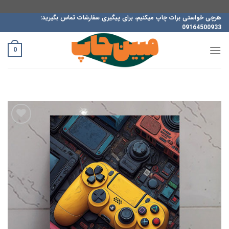
ه
هرچی خواستی برات چاپ میکنیم، برای پیگیری سفارشات تماس بگیرید:
09164500933
حتوا
روید
0
افزودن
به
علاقه
مندی
ها