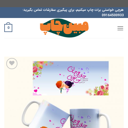
ه
هرچی خواستی برات چاپ میکنیم، برای پیگیری سفارشات تماس بگیرید:
09164500933
حتوا
روید
0
افزودن
به
علاقه
مندی
ها